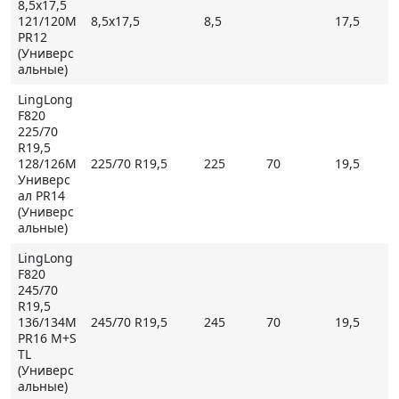
8,5x17,5
- отличное сцепление с дорогой.
121/120M
8,5x17,5
8,5
17,5
PR12
(Универс
Купить LingLong F820 на Мосавтошине
альные)
LingLong
F820
225/70
R19,5
128/126M
225/70 R19,5
225
70
19,5
Универс
ал PR14
(Универс
альные)
LingLong
F820
245/70
R19,5
136/134M
245/70 R19,5
245
70
19,5
PR16 M+S
TL
(Универс
альные)