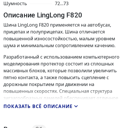
Шумность
72...73
Описание LingLong F820
Шина LingLong F820 применяется на автобусах,
прицепах и полуприцепах. Шина отличается
повышенной износостойкостью, малым уровнем
шума и минимальным сопротивлением качению.
Разработанный с использованием компьютерного
моделирования протектор состоит из сплошных
массивных блоков, которые позволили увеличить
пятно контакта, а также повысить сцепление с
дорожным покрытием при движении на
повышенных скоростях. Специальная структура
зигзагообразных ламелей обеспечивает отличное
сцепление и уменьшает звуковой эффект. Четыре
ПОКАЗАТЬ ВСЁ ОПИСАНИЕ
продольные широкие канавки сводят к минимуму
эффект аквапланирования и повышают
самоочищение, что увеличивает устойчивость и