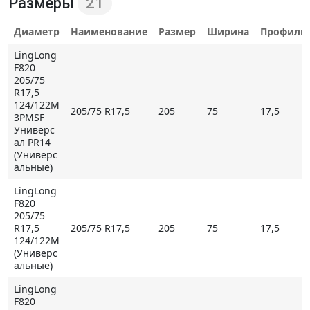
Размеры
21
проходимость.
Диаметр
Наименование
Размер
Ширина
Профиль
Шина
LingLong F820
имеет повышенную
износостойкость и увеличенный срок эксплуатации,
LingLong
F820
которые достигнуты путем внедрения в резиновую
205/75
смесь специальных добавок. Повышенные
R17,5
амортизационные свойства, повысили комфорт при
124/122M
205/75 R17,5
205
75
17,5
3PMSF
езде и уменьшили затраты на ремонт подвески.
Универс
Усиленные боковые зоны и каркас повысили
ал PR14
надежность шины и безопасность. Шина
(Универс
альные)
соответствует стандартам качества, обладает
доступной стоимостью и пользуется спросом среди
LingLong
автовладельцев грузовой техники.
F820
205/75
R17,5
205/75 R17,5
205
75
17,5
124/122M
Основные особенности шины LingLong F820
(Универс
альные)
- отличная проходимость;
- повышенная управляемость;
LingLong
F820
- прекрасные амортизационные свойства;