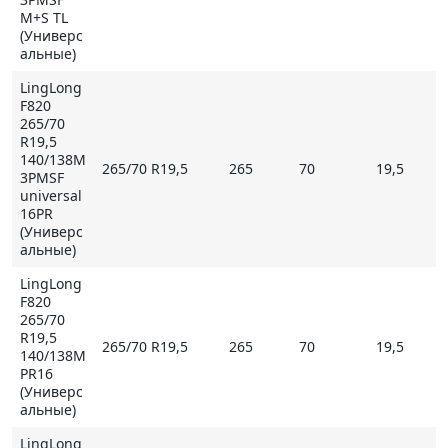
M+S TL
(Универс
альные)
LingLong
F820
265/70
R19,5
140/138M
265/70 R19,5
265
70
19,5
3PMSF
universal
16PR
(Универс
альные)
LingLong
F820
265/70
R19,5
265/70 R19,5
265
70
19,5
140/138M
PR16
(Универс
альные)
LingLong