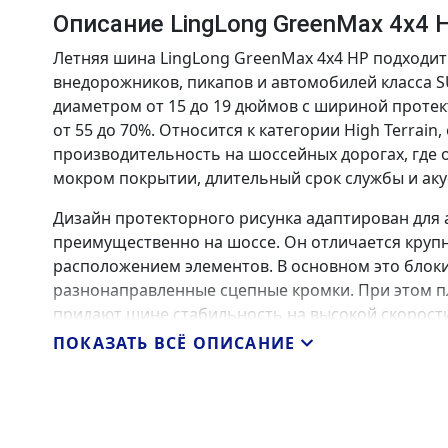
Описание LingLong GreenMax 4x4 
Летняя шина LingLong GreenMax 4x4 HP подходи
внедорожников, пикапов и автомобилей класса S
диаметром от 15 до 19 дюймов с шириной протек
от 55 до 70%. Относится к категории High Terrai
производительность на шоссейных дорогах, где 
мокром покрытии, длительный срок службы и аку
Дизайн протекторного рисунка адаптирован для
преимущественно на шоссе. Он отличается кру
расположением элементов. В основном это блок
разнонаправленные сцепные кромки. При этом пл
придают шине стабильность на высокой скорост
движения в поворотах и при резких маневрах. Э
ПОКАЗАТЬ ВСЁ ОПИСАНИЕ
покрытии благодаря большом объему водоотвод
ламелей. Кромки всех элементов располагаются
движения, либо под наклоном. Это существенно 
также уровень шума.