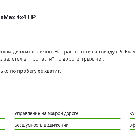
enMax 4x4 HP
кам держит отлично. На трассе тоже на твёрдую 5. Еха
з залетел в "пропасти" по дороге, грыж нет.
ько по пробегу её хватит.
Управление на мокрой дороге
Ку
Бесшумность в движении
Эф