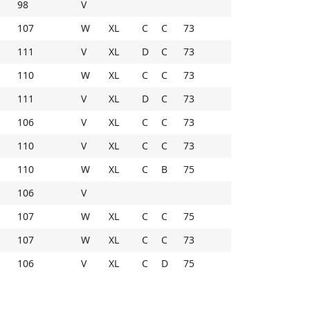
98
V
107
W
XL
C
C
73
111
V
XL
D
C
73
110
W
XL
C
C
73
111
V
XL
D
C
73
106
V
XL
C
C
73
110
V
XL
C
C
73
110
W
XL
C
B
75
106
V
107
W
XL
C
C
75
107
W
XL
C
C
73
106
V
XL
C
D
75