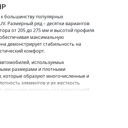
HP
т к большинству популярных
UV. Размерный ряд – десятки вариантов
тора от 205 до 275 мм и высотой профиля
n, обеспечивая максимальную
она демонстрирует стабильность на
стический комфорт.
 автомобилей, используемых
пными размерами и плотными
и, которые образуют многочисленные и
отность элементов и их жесткость
и, упрощают контроль над траекторией
ти свойства сохраняются на мокром
ящих канавок и многочисленности
 либо параллельно направлению
уменьшает сопротивление качению, а