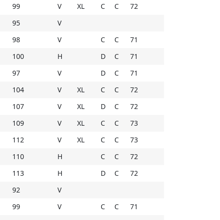
99
V
XL
C
C
72
95
V
98
V
C
C
71
100
H
D
C
71
97
V
D
C
71
104
V
XL
C
C
72
107
V
XL
D
C
72
109
V
XL
C
C
73
112
V
XL
C
C
73
110
H
C
C
72
113
H
D
C
72
92
V
99
V
C
C
71