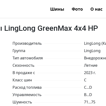
Шины
Фото
О нас
LingLong GreenMax 4x4 HP
Производитель
LingLong (К
Группа
LingLong
Тип автомобиля
Внедорожни
Сезонность
Летние
В продаже с
2023 г.
Класс шин
C
Расход топлива
C...D
Управляемость
B...D
Шумность
71...75