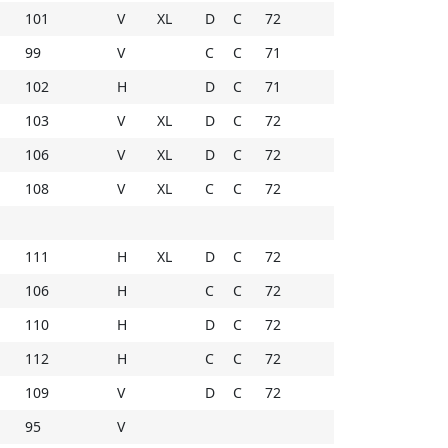
101
V
XL
D
C
72
99
V
C
C
71
102
H
D
C
71
103
V
XL
D
C
72
106
V
XL
D
C
72
108
V
XL
C
C
72
111
H
XL
D
C
72
106
H
C
C
72
110
H
D
C
72
112
H
C
C
72
109
V
D
C
72
95
V