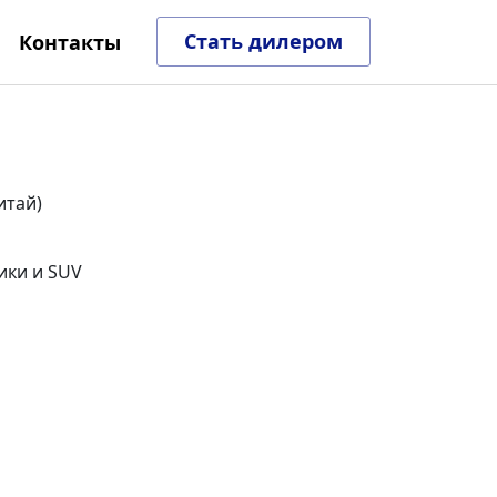
Стать дилером
Контакты
итай)
ки и SUV