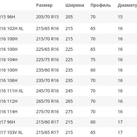
Размер
Ширина
Профиль
Диамет
R15 96H
205/70 R15
205
70
15
Основные особенности:
- симметричный ненаправленный протектор адап
R16 102H XL
215/65 R16
215
65
16
- широкие плечевые блоки повышают устойчиво
R16 100H
215/70 R16
215
70
16
- сплошное продольное ребро посередине снижа
оперативность управления, препятствует неравн
R16 100H
225/65 R16
225
65
16
R16 104H
225/75 R16
225
75
16
* Внимание: летние шины не российского проис
обозначением M+S
R16 100H
235/60 R16
235
60
16
R16 106H
235/70 R16
235
70
16
Купить LingLong GreenMax 4x4 HP на Мосавтош
R16 111H XL
245/70 R16
245
70
16
R16 112H
265/70 R16
265
70
16
R16 114H
275/70 R16
275
70
16
R17 96H
215/60 R17
215
60
17
R17 103V XL
215/65 R17
215
65
17