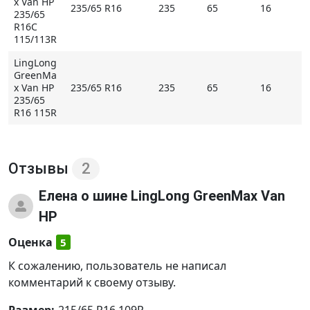
x Van HP
235/65 R16
235
65
16
235/65
R16C
115/113R
LingLong
GreenMa
x Van HP
235/65 R16
235
65
16
235/65
R16 115R
Отзывы
2
Елена
о шине LingLong GreenMax Van
HP
Оценка
5
К сожалению, пользователь не написал
комментарий к своему отзыву.