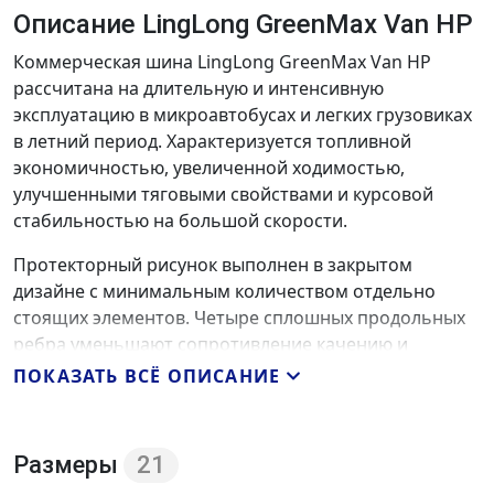
Описание LingLong GreenMax Van HP
Коммерческая шина LingLong GreenMax Van HP
рассчитана на длительную и интенсивную
эксплуатацию в микроавтобусах и легких грузовиках
в летний период. Характеризуется топливной
экономичностью, увеличенной ходимостью,
улучшенными тяговыми свойствами и курсовой
стабильностью на большой скорости.
Протекторный рисунок выполнен в закрытом
дизайне с минимальным количеством отдельно
стоящих элементов. Четыре сплошных продольных
ребра уменьшают сопротивление качению и
замедляют процесс истирания за счет более
ПОКАЗАТЬ ВСЁ ОПИСАНИЕ
равномерного распределения нагрузки по дорожной
поверхности. Массивные плечевые ребра усиливают
эти свойства, а также обеспечивают более
Размеры
21
стабильное сцепление и повышают точность