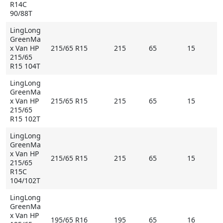
R14C
Купить LingLong GreenMax Van HP на
90/88T
Мосавтошине
LingLong
GreenMa
x Van HP
215/65 R15
215
65
15
215/65
R15 104T
LingLong
GreenMa
x Van HP
215/65 R15
215
65
15
215/65
R15 102T
LingLong
GreenMa
x Van HP
215/65 R15
215
65
15
215/65
R15C
104/102T
LingLong
GreenMa
x Van HP
195/65 R16
195
65
16