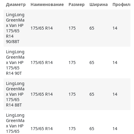
управления при маневрировании.
Диаметр
Наименование
Размер
Ширина
Профиль
LingLong
GreenMa
Основные особенности LingLong GreenMax Van HP
x Van HP
175/65 R14
175
65
14
175/65
- усиленный каркас и брекер повышают
R14
грузоподъемность шины и увеличивают ее
90/88T
ходимость;
LingLong
- протекторный рисунок с массивными продольными
GreenMa
ребрами и многочисленными ламелями
x Van HP
175/65 R14
175
65
14
обеспечивает надежное сцепление и легкость
175/65
R14 90T
управления на сухом и мокром покрытии;
- специальный компаунд с повышенной
LingLong
GreenMa
устойчивостью к абразивному истиранию и
x Van HP
175/65 R14
175
65
14
растрескиванию.
175/65
R14 88T
* Внимание: летние шины не российского
LingLong
происхождения могут быть промаркированы
GreenMa
обозначением M+S
x Van HP
175/65 R14
175
65
14
175/65