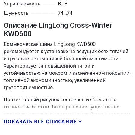
Управляемость
B...B
Шумность
74...74
Описание LingLong Cross-Winter
KWD600
Коммерческая шина LingLong KWD600
рекомендуется к установке на ведущих осях тягачей
и грузовых автомобилей большой вместимости.
Характеризуется повышенной тягой и
устойчивостью на мокром и заснеженном покрытии,
топливной экономичностью, увеличенной
грузоподъемностью.
Протекторный рисунок составлен из большого
количества блоков. Такое решение существенно
повышает тяговые и тормозные свойства на мокром
покрытии и снегу. Прорезанные с высокой
ПОКАЗАТЬ ВСЁ ОПИСАНИЕ
плотностью ламели существенно усиливают их.