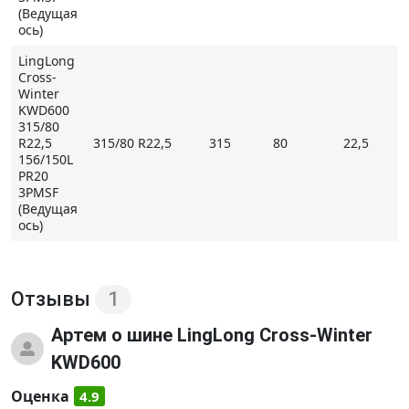
(Ведущая
ось)
Купить LingLong Cross-Winter KWD600 на
Мосавтошине
LingLong
Cross-
Winter
KWD600
315/80
R22,5
315/80 R22,5
315
80
22,5
156/150L
PR20
3PMSF
(Ведущая
ось)
Отзывы
1
Артем
о шине LingLong Cross-Winter
KWD600
Оценка
4.9