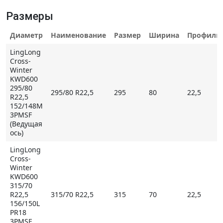
Блоки распределены по продольным ребрам, что в
сочетании с их «шахматной» расстановкой
Размеры
повышает курсовую стабильность на большой
Диаметр
Наименование
Размер
Ширина
Профиль
скорости, уменьшает сопротивление качению и
замедляет процесс абразивного истирания
LingLong
протектора.
Cross-
Winter
KWD600
295/80
295/80 R22,5
295
80
22,5
Основные особенности LingLong KWD600
R22,5
152/148M
- протекторный рисунок с блоками и ламелями
3PMSF
исключительно эффективен на скользких зимних
(Ведущая
ось)
покрытиях;
- цельнометаллический каркас обеспечивает
LingLong
высокую грузоподъемность, увеличивает
Cross-
Winter
износостойкость и улучшает топливную
KWD600
экономичность;
315/70
- большая глубина протекторного рисунка и
R22,5
315/70 R22,5
315
70
22,5
156/150L
износостойкая резиновая смесь увеличивают
PR18
ходимость шины.
3PMSF