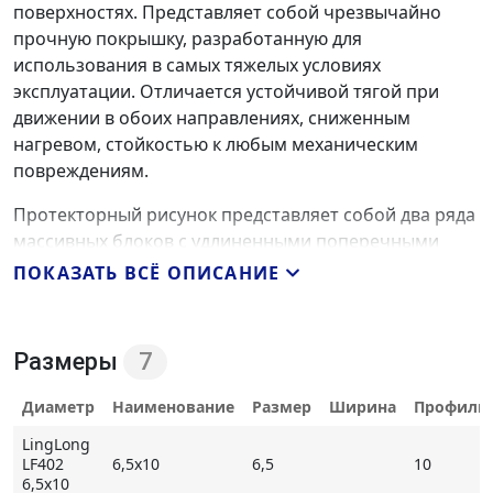
поверхностях. Представляет собой чрезвычайно
прочную покрышку, разработанную для
использования в самых тяжелых условиях
эксплуатации. Отличается устойчивой тягой при
движении в обоих направлениях, сниженным
нагревом, стойкостью к любым механическим
повреждениям.
Протекторный рисунок представляет собой два ряда
массивных блоков с удлиненными поперечными
краями. В сочетании с увеличенной глубиной
ПОКАЗАТЬ ВСЁ ОПИСАНИЕ
нарезки беговой части это обеспечивает отличную
тягу, причем при движении в обоих направлениях. В
центральной части элементы частично
Размеры
7
перекрывают друг друга и соединены между собой
специальным усилительным ребром. Это снижает
Диаметр
Наименование
Размер
Ширина
Профиль
нагрев при движении на большой скорости,
LingLong
препятствуя образованию разрывов и трещин
LF402
6,5x10
6,5
10
вследствие чрезмерной нагрузки на шину.
6,5x10