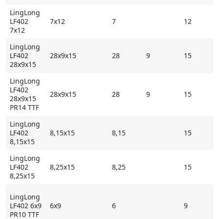
LingLong
LF402
7x12
7
12
Основные особенности LingLong LF402
7x12
- удлиненные поперечные кромки и значительные
LingLong
пустоты между блоками обеспечивают отличную
LF402
28x9x15
28
9
15
28x9x15
тягу на грунтовом покрытии;
- специальное усилительное ребро между блоками в
LingLong
центральной части снижает нагрев шины при
LF402
28x9x15
28
9
15
28x9x15
длительном движении на большой скорости,
PR14 TTF
препятствует возникновению в протекторе
разрывов;
LingLong
LF402
8,15x15
8,15
15
- оптимизированная резиновая смесь, чрезвычайно
8,15x15
устойчивая к сколам, истиранию и растрескиванию
LingLong
* Внимание: летние шины не российского
LF402
8,25x15
8,25
15
8,25x15
происхождения могут быть промаркированы
обозначением M+S
LingLong
LF402 6x9
6x9
6
9
Купить LingLong LF402 на Мосавтошине
PR10 TTF