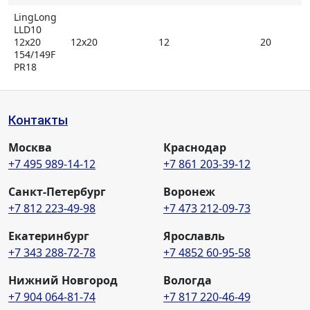
протектора. Он отличается наличием большого
LingLong
количества отдельных элементов – блоков сложной
LLD10
12x20
12x20
12
20
многоугольной формы и массивных размеров. Из
154/149F
них сформировано три продольных ребра,
PR18
благодаря которым шина демонстрирует сниженное
сопротивление качению и хорошую курсовую
устойчивость.
Контакты
Москва
Краснодар
Широкое центральное ребро
+7 495 989-14-12
+7 861 203-39-12
Из трех продольных ребер центральное отличается
Санкт-Петербург
Воронеж
очень значительной шириной, что было достигнуто
+7 812 223-49-98
+7 473 212-09-73
за счет увеличения размеров блоков,
расположенных в этой части протектора. Такой
Екатеринбург
Ярославль
дизайн позволил значительно расширить опорную
+7 343 288-72-78
+7 4852 60-95-58
поверхность, что с одной стороны привело к
улучшению сцепления, а с другой – обеспечивает
Нижний Новгород
Вологда
более равномерное распределение внешнего
+7 904 064-81-74
+7 817 220-46-49