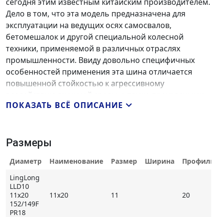
сегодня этим известным китайским производителем.
Дело в том, что эта модель предназначена для
эксплуатации на ведущих осях самосвалов,
бетомешалок и другой специальной колесной
техники, применяемой в различных отраслях
промышленности. Ввиду довольно специфичных
особенностей применения эта шина отличается
повышенной стойкостью к агрессивному
воздействию внешней среды, а также прекрасными
ПОКАЗАТЬ ВСЁ ОПИСАНИЕ
тягово-сцепными свойствами не только на
асфальтированных дорогах, но и на песчаных,
земляных и каменистых покрытиях.
Размеры
Диаметр
Наименование
Размер
Ширина
Профиль
Универсальный протекторный рисунок
Одной из ключевых особенностей
LingLong
LingLong LLD10
,
LLD10
обусловленных специфичными условиями ее
11x20
11x20
11
20
эксплуатации, является оригинальный дизайн
152/149F
симметричного ненаправленного рисунка
PR18